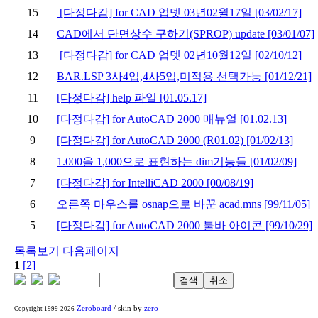
15
[다정다감] for CAD 업뎃 03년02월17일 [03/02/17]
14
CAD에서 단면상수 구하기(SPROP) update [03/01/07]
13
[다정다감] for CAD 업뎃 02년10월12일 [02/10/12]
12
BAR.LSP 3사4입,4사5입,미적용 선택가능 [01/12/21]
11
[다정다감] help 파일 [01.05.17]
10
[다정다감] for AutoCAD 2000 매뉴얼 [01.02.13]
9
[다정다감] for AutoCAD 2000 (R01.02) [01/02/13]
8
1.000을 1,000으로 표현하는 dim기능들 [01/02/09]
7
[다정다감] for IntelliCAD 2000 [00/08/19]
6
오른쪽 마우스를 osnap으로 바꾼 acad.mns [99/11/05]
5
[다정다감] for AutoCAD 2000 툴바 아이콘 [99/10/29]
목록보기
다음페이지
1
[2]
Zeroboard
/ skin by
zero
Copyright 1999-2026