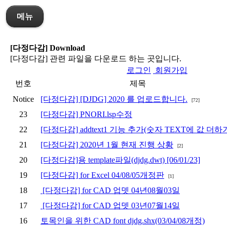
메뉴
[다정다감] Download
[다정다감] 관련 파일을 다운로드 하는 곳입니다.
로그인
회원가입
번호
제목
Notice
[다정다감] [DJDG] 2020 를 업로드합니다.
[72]
23
[다정다감] PNORI.lsp수정
22
[다정다감] addtext1 기능 추가(숫자 TEXT에 값 더하
21
[다정다감] 2020년 1월 현재 진행 상황
[2]
20
[다정다감]용 template파일(djdg.dwt) [06/01/23]
19
[다정다감] for Excel 04/08/05개정판
[1]
18
[다정다감] for CAD 업뎃 04년08월03일
17
[다정다감] for CAD 업뎃 03년07월14일
16
토목인을 위한 CAD font djdg.shx(03/04/08개정)