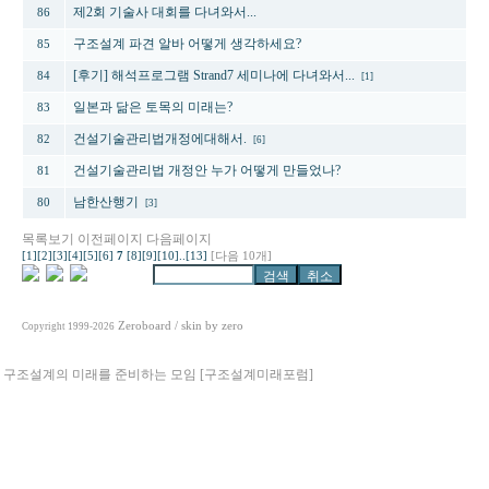
제2회 기술사 대회를 다녀와서...
86
구조설계 파견 알바 어떻게 생각하세요?
85
[후기] 해석프로그램 Strand7 세미나에 다녀와서...
84
[1]
일본과 닮은 토목의 미래는?
83
건설기술관리법개정에대해서.
82
[6]
건설기술관리법 개정안 누가 어떻게 만들었나?
81
남한산행기
80
[3]
목록보기
이전페이지
다음페이지
[1]
[2]
[3]
[4]
[5]
[6]
7
[8]
[9]
[10]
..
[13]
[다음 10개]
Zeroboard
/ skin by
zero
Copyright 1999-2026
구조설계의 미래를 준비하는 모임 [구조설계미래포럼]