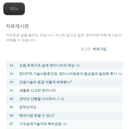
메뉴
자유게시판
자유로운 글을 올리는 곳입니다. 지나친 광고성 글은 관리자에 의해 예고없이
삭제될 수 있습니다.
로그인
회원가입
번호
제목
요즘 토목구조 설계 엔지니어의 위상
94
[2]
한미FTA 기술사항호인정, 엔지니어링분야 협상결과 발표회 후기
93
[1]
건걸기술자 등급 어떻게 변해왔나?
92
세월호 사고와 엔지니어.
91
관악산 산행을 다녀와서..2
90
[3]
정부조직도
89
해외사업 돈벌 수 있나?
88
구조설계기술자와 특허공법
87
[1]