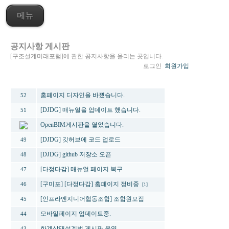
메뉴
공지사항 게시판
[구조설계미래포럼]에 관한 공지사항을 올리는 곳입니다.
로그인
회원가입
번호
제목
홈페이지 디자인을 바꿨습니다.
52
[DJDG] 매뉴얼을 업데이트 했습니다.
51
OpenBIM게시판을 열었습니다.
[DJDG] 깃허브에 코드 업로드
49
[DJDG] github 저장소 오픈
48
[다정다감] 매뉴얼 페이지 복구
47
[구미포] [다정다감] 홈페이지 정비중
46
[1]
[인프라엔지니어협동조합] 조합원모집
45
모바일페이지 업데이트중.
44
한계상태설계법 게시판 운영
43